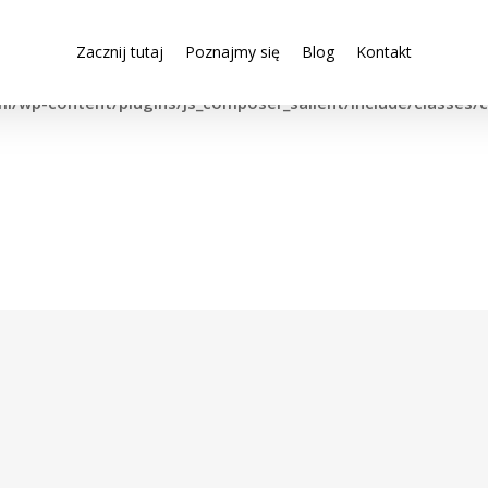
Zacznij tutaj
Poznajmy się
Blog
Kontakt
ility in
tml/wp-content/plugins/js_composer_salient/include/classes