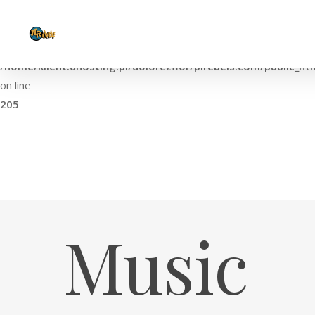
Warning
: The magic method Vc_Manager::__wakeup() must have public visib
/home/klient.dhosting.pl/dolorezflor/pirebels.com/public_h
on line
205
Music